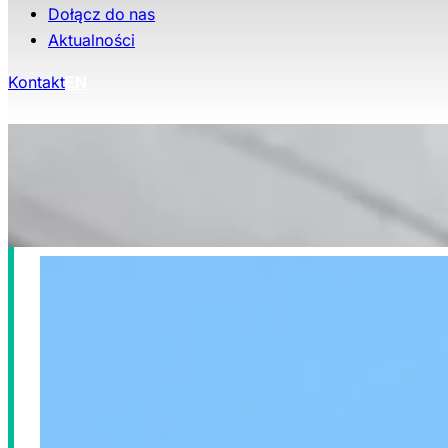
Dołącz do nas
Aktualności
Kontakt
EN
KRK
Oferty pracy
Kariera