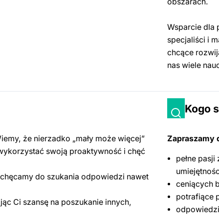
obszarach.
Wsparcie dla 
specjaliści i
chcące rozwi
nas wiele nau
Kogo 
emy, że nierzadko „mały może więcej”
Zapraszamy 
 wykorzystać swoją proaktywność i chęć
pełne pasji
umiejętnoś
achęcamy do szukania odpowiedzi nawet
ceniących 
potrafiące 
ąc Ci szansę na poszukanie innych,
odpowiedzi