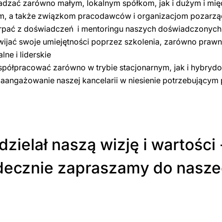
adzać zarówno małym, lokalnym spółkom, jak i dużym i m
m, a także związkom pracodawców i organizacjom pozar
rpać z doświadczeń i mentoringu naszych doświadczonych
ijać swoje umiejętności poprzez szkolenia, zarówno prawne
lne i liderskie
spółpracować zarówno w trybie stacjonarnym, jak i hybryd
zaangażowanie naszej kancelarii w niesienie potrzebujący
ielał naszą wizję i wartości - 
Serdecznie zapraszamy do nasz