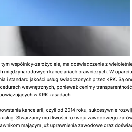
w tym wspólnicy-założyciele, ma doświadczenie z wieloletni
 międzynarodowych kancelariach prawniczych. W oparciu 
nia i standard jakości usług świadczonych przez KRK. Są o
cedurach wewnętrznych, ponieważ cenimy transparentność 
 obowiązujących w KRK zasadach.
wstania kancelarii, czyli od 2014 roku, sukcesywnie rozwi
 usług. Stwarzamy możliwości rozwoju zawodowego zaró
 prawnikom mającym już uprawnienia zawodowe oraz doświ