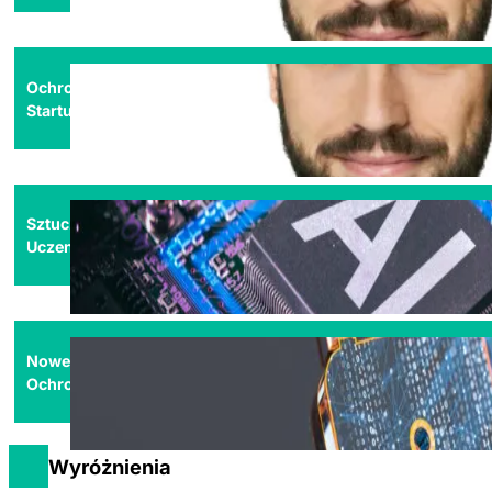
Ochrona zdrowia
Startup’y i nowe technologie medyczne
Sztuczna inteligencja (AI)
Uczenie maszynowe (ML)
Nowe technologie
Ochrona danych i własność intelektualna
Wyróżnienia