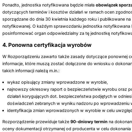
Ponadto, jednostka notyfikowana będzie miała
obowiązek sporz
dotyczących terminów i kosztów działań w ramach ocen zgodno
sporządzane do dnia 30 kwietnia każdego roku i publikowane na s
notyfikowanej. O każdym sprawozdaniu jednostka notyfikowana 
posinformować organ odpowiedzialny za tę jednostkę notyfikowa
4. Ponowna certyfikacja wyrobów
W Rozporządzeniu zawarto także zasady dotyczące ponownej ce
informacje, które muszą zostać dołączone do wniosku o dokonani
takich informacji należą m.in.:
wykaz opisujący zmiany wprowadzone w wyrobie,
najnowszy okresowy raport o bezpieczeństwie wyrobu oraz 
działań korygujących dot. bezpieczeństwa podjętych w odnies
doświadczeń zebranych w wyniku nadzoru po wprowadzeniu w
identyfikacja zmian wprowadzonych w wyrobie w celu uwzględn
Rozporządzenie przewiduje także
90-dniowy termin
na dokonani
oceny dokumentacji otrzymanej od producenta w celu dokonania 