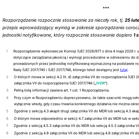
***
Rozporządzenie rozpocznie stosowanie za niecały rok, tj.
25 lut
przepis wprowadzający wymóg w zakresie sporządzania coroc
jednostki notyfikowane, który rozpocznie stosowanie dopiero
1 
1
Rozporządzenie wykonawcze Komisji (UE) 2026/977 z dnia 4 maja 2026 r. u
dotyczące zarządzania jakością i wymogi proceduralne w odniesieniu do 
prowadzonych przez jednostkę notyfikowaną wyznaczoną na podstawie ro
Rady (UE) 2017/745 i (UE) 2017/746, którego tekst dostępny jest
tutaj
.
2
O których mowa w sekcji 4.2 lit. d) załącznika VII do rozporządzenia (UE) 2
załącznika VII do rozporządzenia (UE) 2017/746 („
IVDR
”).
3
Pełną listę informacji zawiera art. 1 ust. 1 Rozporządzenia.
4
Przy czym w Rozporządzeniu doprecyzowano, że takie szacunki mogą odn
wyłącznie wtedy, gdy czasu trwania konkretnego działania nie można określ
5
Zgodnie z sekcją 4.3 akapit drugi załącznika VII do MDR lub sekcją 4.3 akapi
6
O którym mowa odpowiednio w sekcji 4.7 załącznika VII do MDR lub w sekcji
7
Zgodnie z sekcją 4.5.3 załącznika VII do MDR lub sekcją 4.5.3 załącznika VI
8
Zgodnie z sekcją 4.8 załącznika VII do MDR lub sekcją 4.8 załącznika VII d