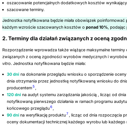
oszacowanie potencjalnych dodatkowych kosztów wynikającyc
szacowane terminy.
Jednostka notyfikowana będzie miała obowiązek poinformować 
każdym wzroście szacowanych kosztów o
ponad 10%
, podając
2. Terminy dla działań związanych z oceną zgodn
Rozporządzenie wprowadza także wiążące maksymalne terminy dl
związanych z oceną zgodności wyrobów medycznych i wyrobów
vitro
. Jednostka notyfikowana będzie miała:
30 dni
na dokonanie przeglądu wniosku o sporządzenie oceny 
dnia otrzymania przez jednostkę notyfikowaną wniosku do dn
5
producentem
,
120 dni
na audyt systemu zarządzania jakością , licząc od dni
notyfikowaną pierwszego działania w ramach programu audytu
6
końcowego przeglądu
,
7
90 dni
na weryfikację produktu
, licząc od dnia rozpoczęcia 
oceny dokumentacji technicznej każdego wyrobu lub każdego