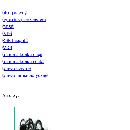
alert prawny
cyberbezpieczeństwo
GPSR
IVDR
KRK Insights
MDR
ochrona konkurencji
ochrona konsumenta
prawo cywilne
prawo farmaceutyczne
Autorzy:
Ewa Rutkowska