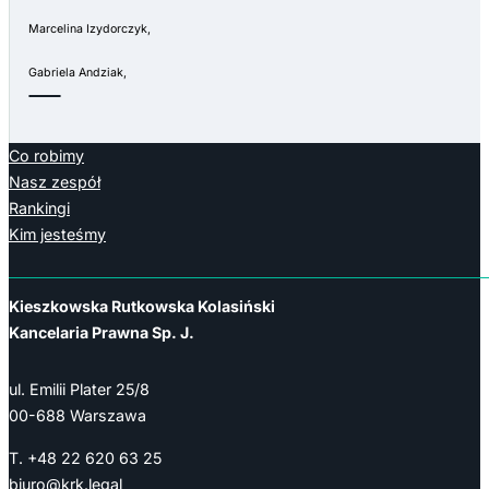
Marcelina Izydorczyk,
Gabriela Andziak,
Co robimy
Nasz zespół
Rankingi
Kim jesteśmy
Kieszkowska Rutkowska Kolasiński
Kancelaria Prawna Sp. J.
ul. Emilii Plater 25/8
00-688 Warszawa
T. +48 22 620 63 25
biuro@krk.legal