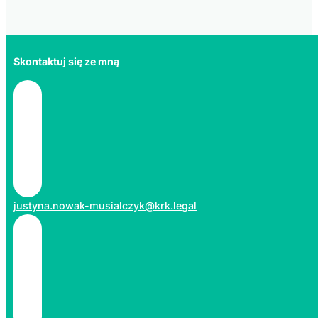
Skontaktuj się ze mną
justyna.nowak-musialczyk@krk.legal